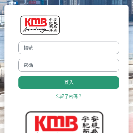
跳至主內容
登入到九巴學院 KMB ACADE
帳號
密碼
登入
忘記了密碼？