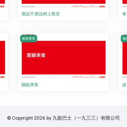
應該不應該網上教室
車
Course image 關顧乘客
Co
服務乘客
服
關顧乘客
啟
© Copyright 2026 by 九龍巴士（一九三三）有限公司