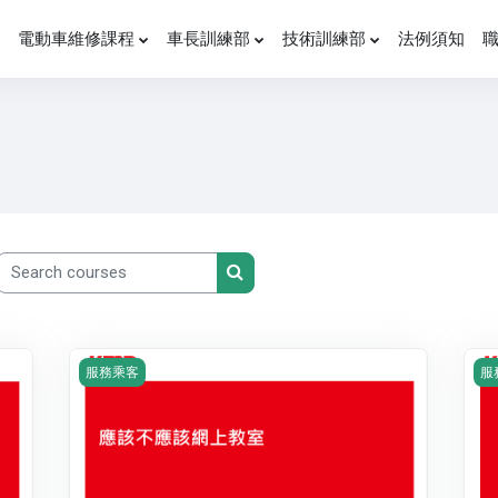
電動車維修課程
車長訓練部
技術訓練部
法例須知
Search courses
Search courses
Course image 應該不應該網上教室
Co
服務乘客
服