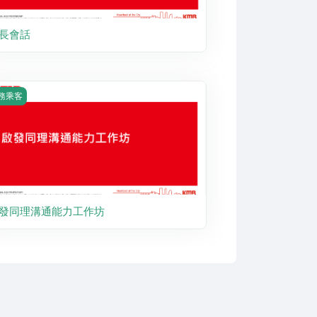
長會話
urse image 啟發同理溝通能力工作坊
務乘客
發同理溝通能力工作坊