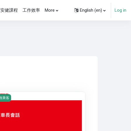
職安健課程
工作效率
More
English ‎(en)‎
Log in
urse image 車長會話
務乘客