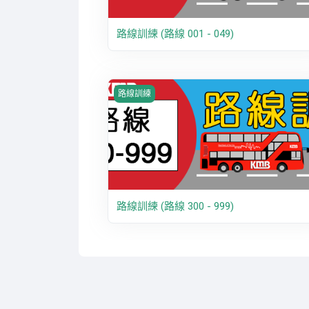
路線訓練 (路線 001 - 049)
課程圖片 路線訓練 (路線 300 - 999)
路線訓練
路線訓練 (路線 300 - 999)