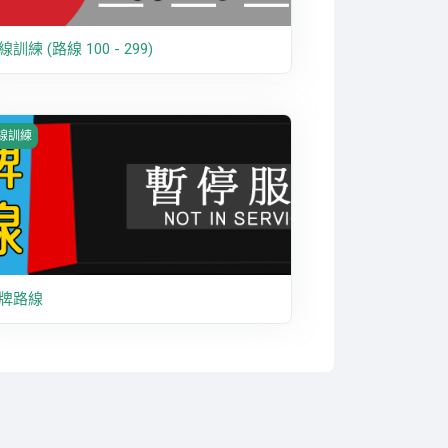
線訓練 (路線 100 - 299)
程圖片 私牌路線
線訓練
牌路線