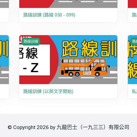
路線訓練 (路線 050 - 099)
路
課程圖片 路線訓練 (以英文字開始)
課
路線訓練
路
路線訓練 (以英文字開始)
私
© Copyright 2026 by 九龍巴士（一九三三）有限公司