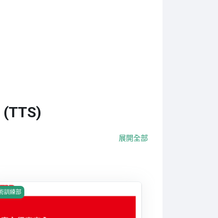
 (TTS)
展開全部
程圖片 廠內行車安全
術訓練部