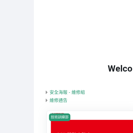
Welco
安全海報 - 維修組
維修通告
課程圖片 GST 駕駛小貼士
技術訓練部